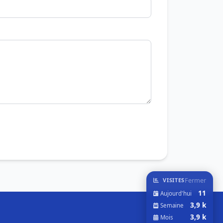
Fermer
VISITES
11
Aujourd'hui
3,9 k
Semaine
3,9 k
Mois