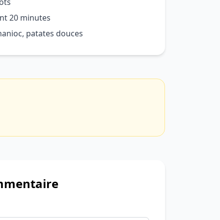
ots
ant 20 minutes
 manioc, patates douces
mmentaire