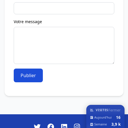
Votre message
Publier
Fermer
VISITES
16
Aujourd'hui
3,9 k
Semaine