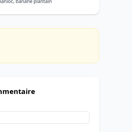
 manioc, banane plantain
mmentaire