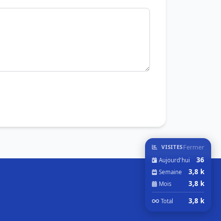
Fermer
VISITES
36
Aujourd'hui
3,8 k
Semaine
3,8 k
Mois
3,8 k
Total