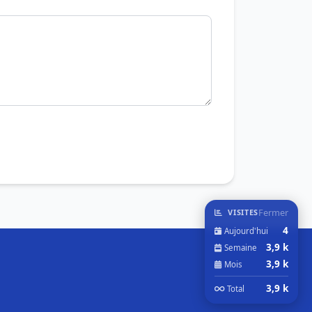
Fermer
VISITES
4
Aujourd'hui
3,9 k
Semaine
3,9 k
Mois
3,9 k
Total