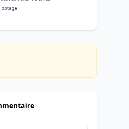
e potage
mmentaire