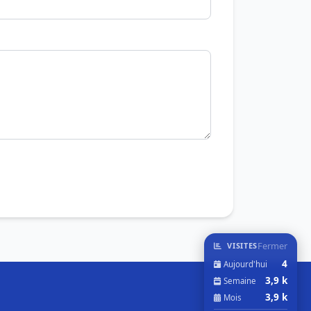
Fermer
VISITES
4
Aujourd'hui
3,9 k
Semaine
3,9 k
Mois