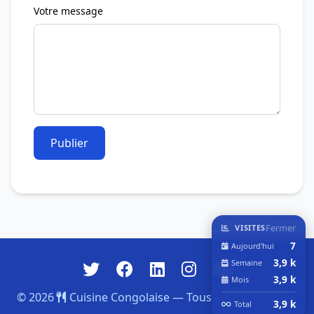
Votre message
Publier
Fermer
VISITES
7
Aujourd'hui
3,9 k
Semaine
3,9 k
Mois
© 2026
Cuisine Congolaise — Tous droits réservés.
3,9 k
Total