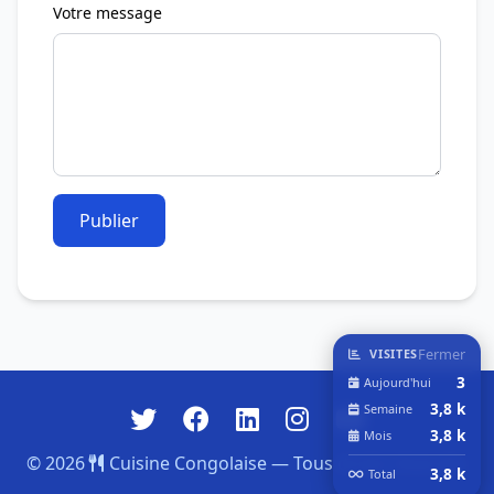
Votre message
Publier
Fermer
VISITES
3
Aujourd'hui
3,8 k
Semaine
3,8 k
Mois
© 2026
Cuisine Congolaise — Tous droits réservés.
3,8 k
Total