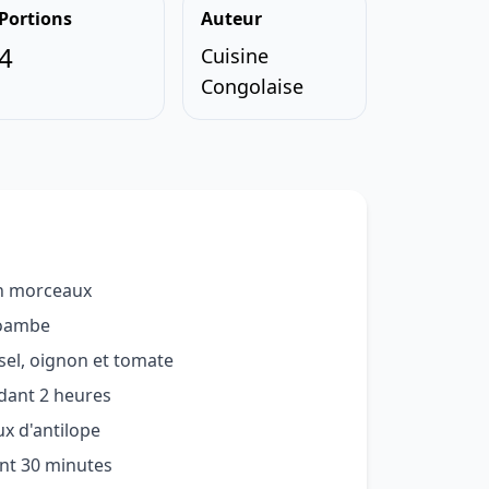
Portions
Auteur
4
Cuisine
Congolaise
en morceaux
moambe
sel, oignon et tomate
ndant 2 heures
x d'antilope
ant 30 minutes