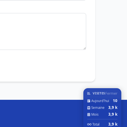
Fermer
VISITES
10
Aujourd'hui
3,9 k
Semaine
3,9 k
Mois
3,9 k
Total