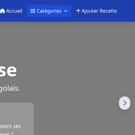
Accueil
Catégories
Ajouter Recette
se
olais.
avers ses
epas."