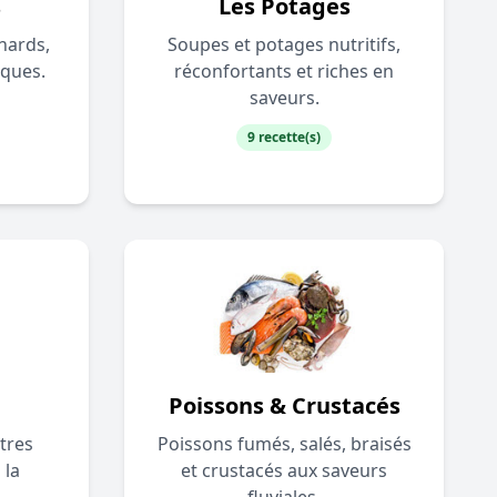
s
Les Potages
nards,
Soupes et potages nutritifs,
iques.
réconfortants et riches en
saveurs.
9 recette(s)
Poissons & Crustacés
tres
Poissons fumés, salés, braisés
 la
et crustacés aux saveurs