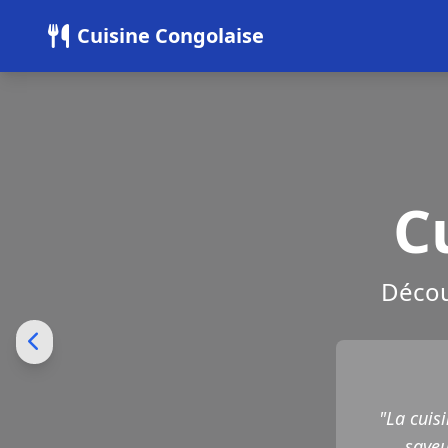
Panneau de gestion des cookies
Cuisine Congolaise
C
Décou
"La cuis
saveu